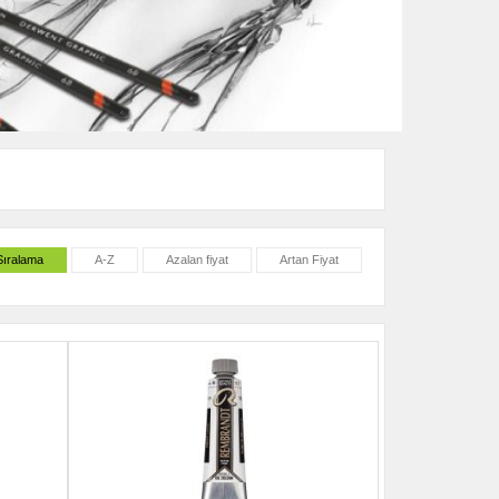
Sıralama
A-Z
Azalan fiyat
Artan Fiyat