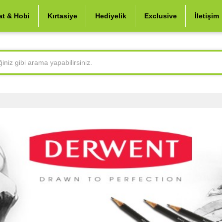
at & Hobi
Kırtasiye
Hediyelik
Exclusive
İletişim