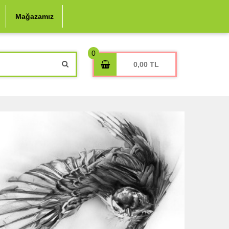
ÜYE GİRİŞİ
ÜYE OL
Mağazamız
0,00