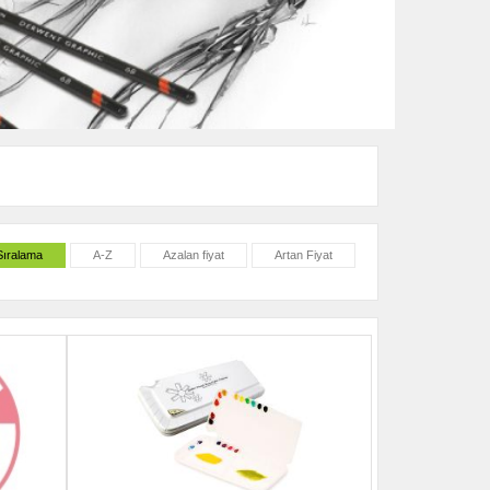
Sıralama
A-Z
Azalan fiyat
Artan Fiyat