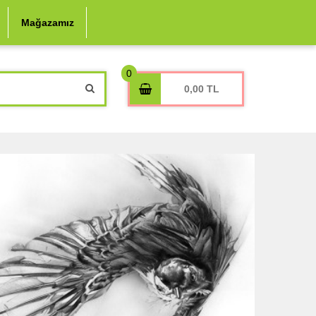
ÜYE GİRİŞİ
ÜYE OL
Mağazamız
0,00