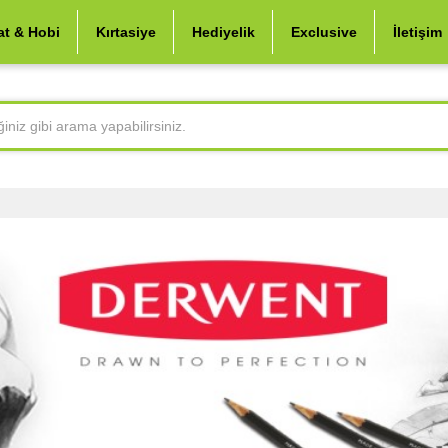
at & Hobi
Kırtasiye
Hediyelik
Exclusive
İletişim