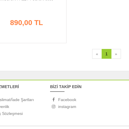
890,00 TL
«
1
»
ZMETLERİ
BİZİ TAKİP EDİN
slimat/İade Şartları
Facebook
venlik
instagram
ş Sözleşmesi