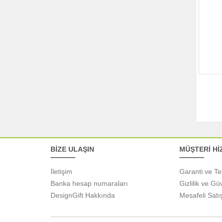
BİZE ULAŞIN
MÜŞTERİ Hİ
İletişim
Garanti ve Te
Banka hesap numaraları
Gizlilik ve Gü
DesignGift Hakkında
Mesafeli Satı