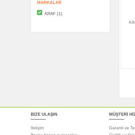
MARKALAR
KRAF (1)
KR
BİZE ULAŞIN
MÜŞTERİ Hİ
İletişim
Garanti ve Te
Banka hesap numaraları
Gizlilik ve Gü