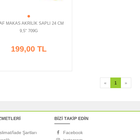
AF MAKAS AKRİLİK SAPLI 24 CM
9,5" 709G
199,00 TL
«
1
»
ZMETLERİ
BİZİ TAKİP EDİN
slimat/İade Şartları
Facebook
venlik
instagram