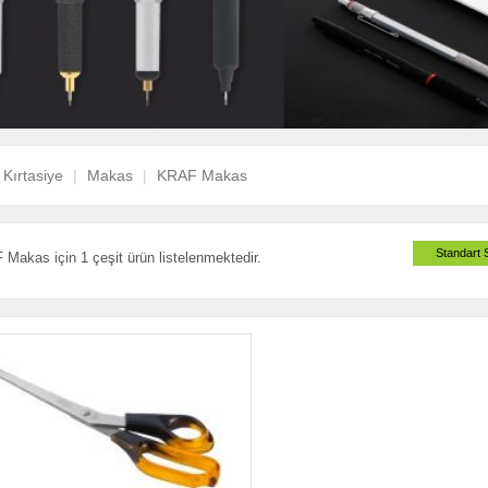
Kırtasiye
Makas
KRAF Makas
Standart 
Makas için 1 çeşit ürün listelenmektedir.