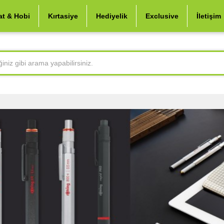
at & Hobi
Kırtasiye
Hediyelik
Exclusive
İletişim