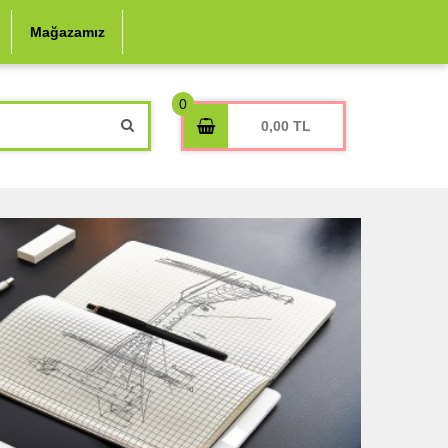
ÜYE GİRİŞİ
ÜYE OL
Mağazamız
0,00