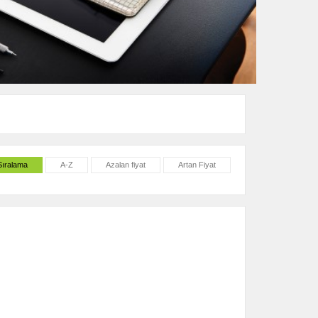
Sıralama
A-Z
Azalan fiyat
Artan Fiyat