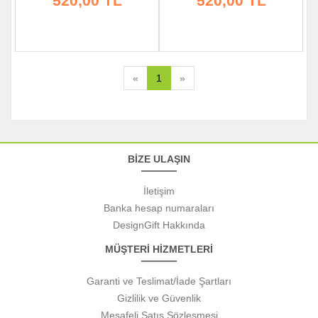
520,00 TL
520,00 TL
«
1
»
BİZE ULAŞIN
İletişim
Banka hesap numaraları
DesignGift Hakkında
MÜŞTERİ HİZMETLERİ
Garanti ve Teslimat/İade Şartları
Gizlilik ve Güvenlik
Mesafeli Satış Sözleşmesi