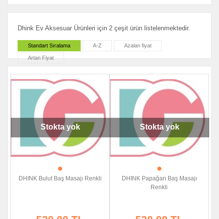
Dhink Ev Aksesuar Ürünleri için 2 çeşit ürün listelenmektedir.
Standart Sıralama
A-Z
Azalan fiyat
Artan Fiyat
Stokta yok
Stokta yok
DHINK Bulut Baş Masajı Renkli
DHINK Papağan Baş Masajı
Renkli